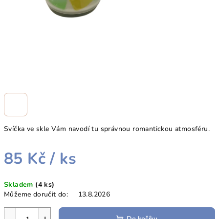
Svíčka ve skle Vám navodí tu správnou romantickou atmosféru.
85 Kč
/ ks
Měrná
Skladem
(4 ks)
cena:
Můžeme doručit do:
13.8.2026
Do košíku