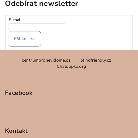
Odebírat newsletter
E-mail
Přihlásit se
Z
centrumpronevidome.cz
blindfriendly.cz
á
Chaloupka.org
p
a
t
Facebook
í
Kontakt