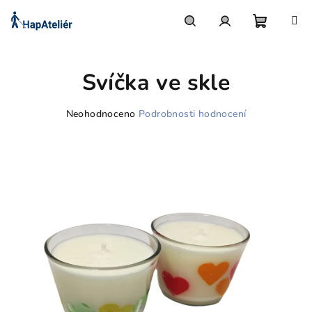
Přejít
na
obsah
Nákupn
Hledat
Přihlášení
Svíčka ve skle
košík
Průměrné
Neohodnoceno
Podrobnosti hodnocení
hodnocení
produktu
je
0,0
z
5
hvězdiček.