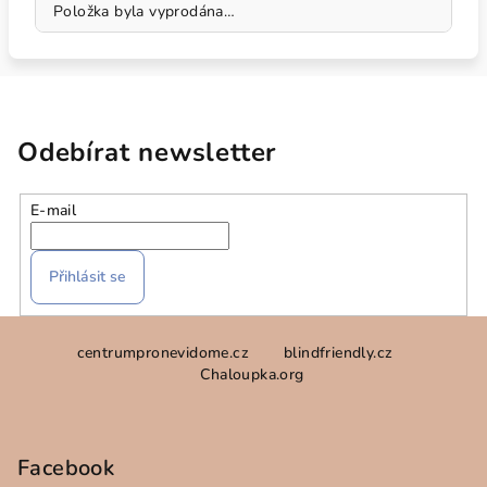
Položka byla vyprodána…
Odebírat newsletter
E-mail
Přihlásit se
Z
centrumpronevidome.cz
blindfriendly.cz
á
Chaloupka.org
p
a
t
Facebook
í