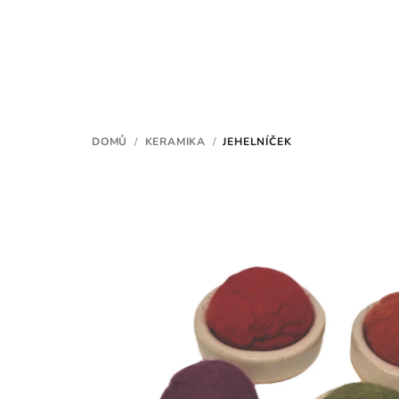
Přejít
na
obsah
DOMŮ
/
KERAMIKA
/
JEHELNÍČEK