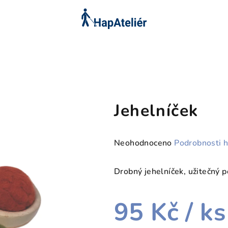
Jehelníček
Průměrné
Neohodnoceno
Podrobnosti 
hodnocení
produktu
Drobný jehelníček, užitečný po
je
0,0
95 Kč
/ ks
z
5
hvězdiček.