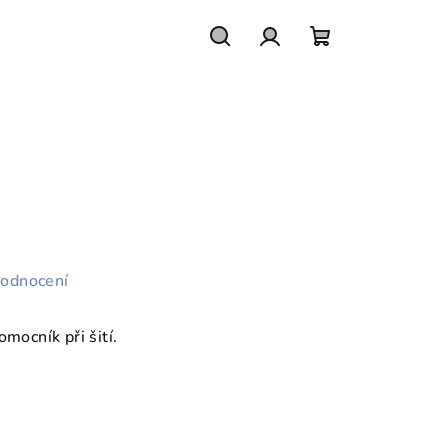
Hledat
Přihlášení
Nákupní
košík
hodnocení
mocník při šití.