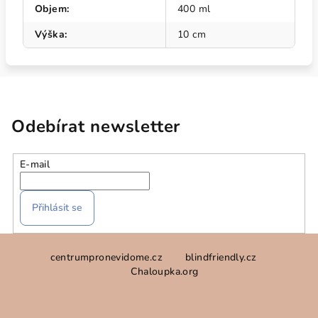
Objem
:
400 ml
Výška
:
10 cm
Odebírat newsletter
E-mail
Přihlásit se
Z
centrumpronevidome.cz
blindfriendly.cz
á
Chaloupka.org
p
a