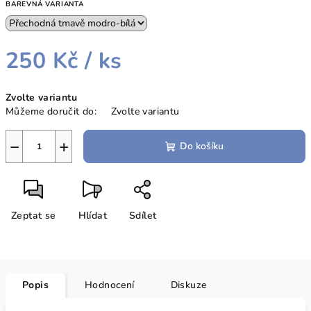
BAREVNÁ VARIANTA
250 Kč
/ ks
Měrná
Zvolte variantu
cena:
Můžeme doručit do:
Zvolte variantu
−
+
Do košíku
Zeptat se
Hlídat
Sdílet
Popis
Hodnocení
Diskuze