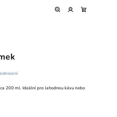
Hledat
Přihlášení
Nákupní
košík
ímek
hodnocení
cca 200 ml. Ideální pro lahodnou kávu nebo