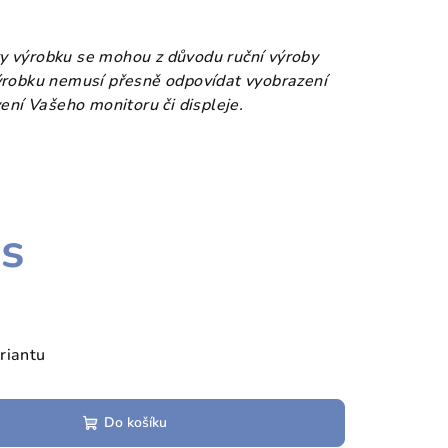
y výrobku se mohou z důvodu ruční výroby
ýrobku nemusí přesně odpovídat vyobrazení
vení Vašeho monitoru či displeje.
ks
riantu
Do košíku