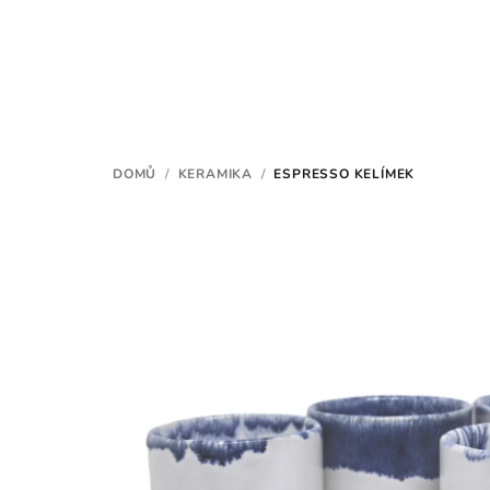
Přejít
na
obsah
DOMŮ
/
KERAMIKA
/
ESPRESSO KELÍMEK