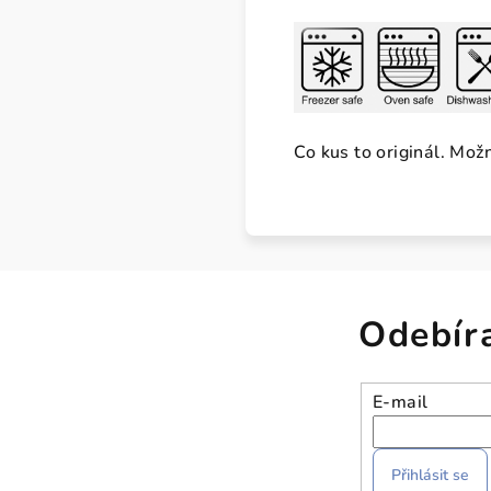
Co kus to originál. Mož
Odebír
E-mail
Přihlásit se