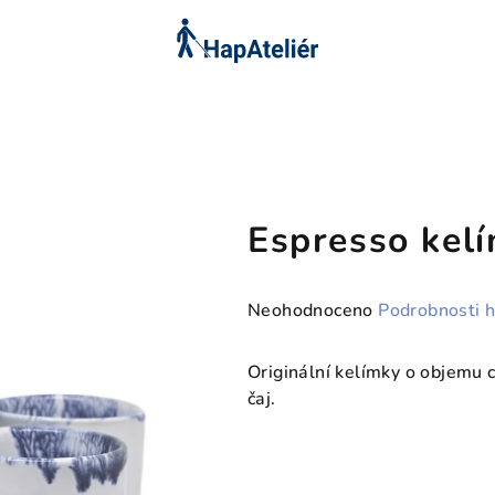
Espresso kel
Průměrné
Neohodnoceno
Podrobnosti 
hodnocení
produktu
Originální kelímky o objemu 
je
čaj.
0,0
z
5
hvězdiček.