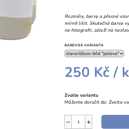
Rozměry, barvy a přesné vzor
mírně lišit.
Skutečná barva v
na fotografii, záleží na nasta
BAREVNÁ VARIANTA
250 Kč
/ 
Měrná
cena:
Zvolte variantu
Můžeme doručit do:
Zvolte va
−
+