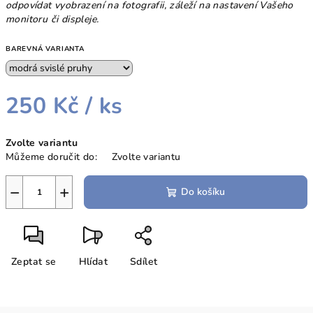
odpovídat vyobrazení na fotografii, záleží na nastavení Vašeho
monitoru či displeje.
BAREVNÁ VARIANTA
250 Kč
/ ks
Měrná
Zvolte variantu
cena:
Můžeme doručit do:
Zvolte variantu
−
+
Do košíku
Zeptat se
Hlídat
Sdílet