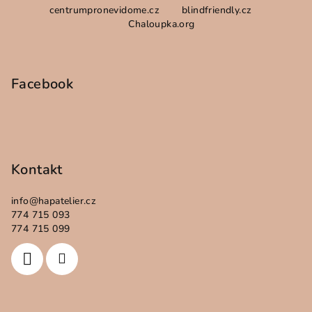
centrumpronevidome.cz
blindfriendly.cz
á
Chaloupka.org
p
a
t
Facebook
í
Kontakt
info
@
hapatelier.cz
774 715 093
774 715 099