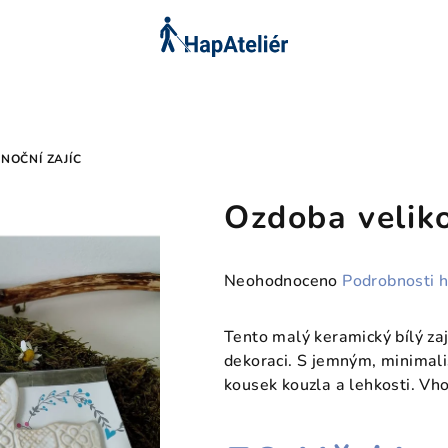
NOČNÍ ZAJÍC
Ozdoba veliko
Průměrné
Neohodnoceno
Podrobnosti 
hodnocení
produktu
Tento malý keramický bílý za
je
dekoraci. S jemným, minimal
0,0
kousek kouzla a lehkosti. Vho
z
5
hvězdiček.