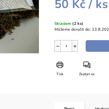
50 Kč
/ ks
Měrná
cena:
Skladem
(2 ks)
Můžeme doručit do:
13.8.20
−
+
Tisk
Zeptat se
Popis
Hodnoc