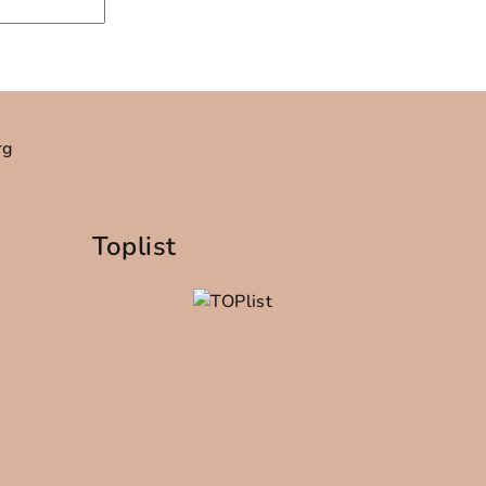
rg
Toplist