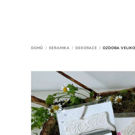
Přejít
na
obsah
DOMŮ
/
KERAMIKA
/
DEKORACE
/
OZDOBA VELIKO