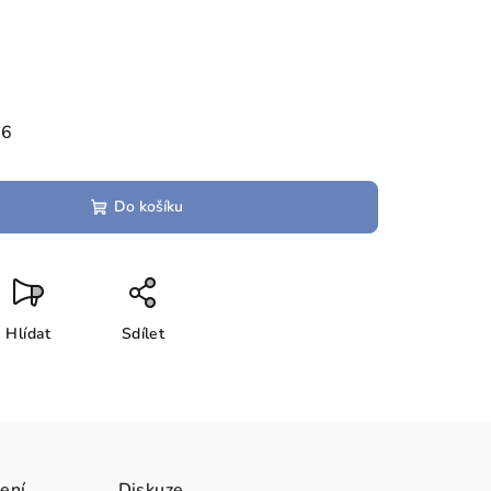
26
Do košíku
Hlídat
Sdílet
ení
Diskuze