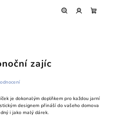
Hledat
Přihlášení
Nákupní
košík
noční zajíc
hodnocení
jíček je dokonalým doplňkem pro každou jarní
istickým designem přináší do vašeho domova
dný i jako malý dárek.